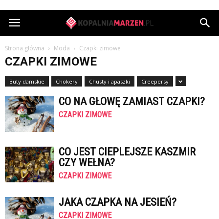
KopalniaMarzen.pl
Strona główna
Moda
Czapki zimowe
CZAPKI ZIMOWE
Buty damskie
Chokery
Chusty i apaszki
Creepersy
CO NA GŁOWĘ ZAMIAST CZAPKI?
CZAPKI ZIMOWE
CO JEST CIEPLEJSZE KASZMIR
CZY WEŁNA?
CZAPKI ZIMOWE
JAKA CZAPKA NA JESIEŃ?
CZAPKI ZIMOWE