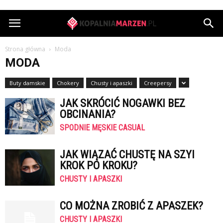
KopalniaMarzen.pl
Strona główna
Moda
MODA
Buty damskie
Chokery
Chusty i apaszki
Creepersy
JAK SKRÓCIĆ NOGAWKI BEZ
OBCINANIA?
SPODNIE MĘSKIE CASUAL
JAK WIĄZAĆ CHUSTĘ NA SZYI
KROK PO KROKU?
CHUSTY I APASZKI
CO MOŻNA ZROBIĆ Z APASZEK?
CHUSTY I APASZKI