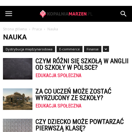
KopalniaMarzen.pl
Strona główna
Praca
Nauka
NAUKA
Dystrybucja międzynarodowa
E-commerce
Finanse
CZYM RÓŻNI SIĘ SZKOŁĄ W ANGLII
OD SZKOŁY W POLSCE?
EDUKACJA SPOŁECZNA
ZA CO UCZEŃ MOŻE ZOSTAĆ
WYRZUCONY ZE SZKOŁY?
EDUKACJA SPOŁECZNA
CZY DZIECKO MOŻE POWTARZAĆ
PIERWSZĄ KLASĘ?