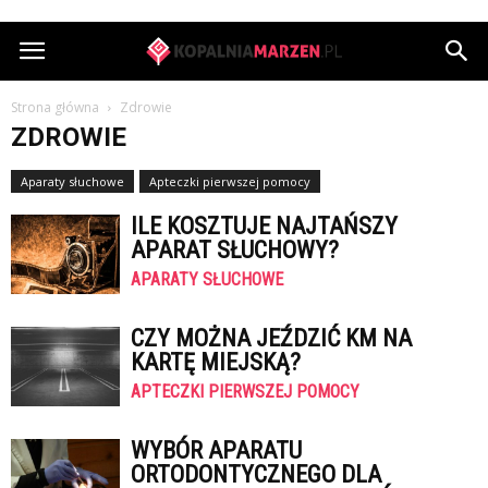
KopalniaMarzen.pl
Strona główna
Zdrowie
ZDROWIE
Aparaty słuchowe
Apteczki pierwszej pomocy
ILE KOSZTUJE NAJTAŃSZY
APARAT SŁUCHOWY?
APARATY SŁUCHOWE
CZY MOŻNA JEŹDZIĆ KM NA
KARTĘ MIEJSKĄ?
APTECZKI PIERWSZEJ POMOCY
WYBÓR APARATU
ORTODONTYCZNEGO DLA