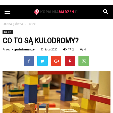
KopalniaMarzen.pl
Strona główna
Dzieci
Dzieci
CO TO SĄ KULODROMY?
Przez
kopalniamarzen
-
30 lipca 2020
1742
0