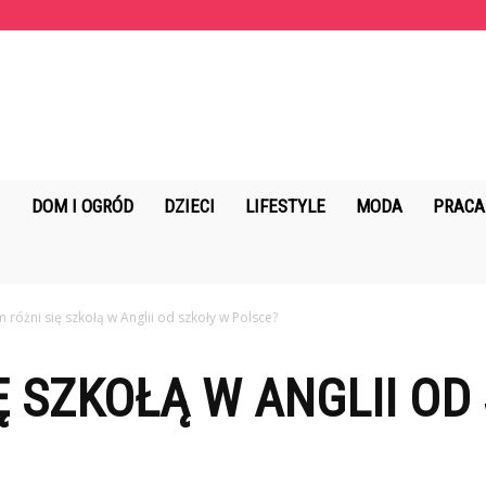
KopalniaMarzen.pl
DOM I OGRÓD
DZIECI
LIFESTYLE
MODA
PRACA
 różni się szkołą w Anglii od szkoły w Polsce?
Ę SZKOŁĄ W ANGLII OD