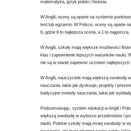
matematyka, język polski i historia.
W Anglii, oceny są oparte na systemie punktow
test lub egzamin. W Polsce, oceny są oparte n
6, gdzie 6 to najlepsza ocena, a 1 to najgorsza.
W Anglii, szkoły mają większe możliwości fina
klas i zapewnienie lepszych warunków nauki. W
nie są w stanie zapewnić uczniom najlepszych
W Anglii, nauczyciele mają większą swobodę w
nauczania, takie jak dyskusje, projekty i prez
tradycyjne metody nauczania, takie jak wykład
Podsumowując, system edukacji w Anglii i Polsc
większą swobodę w wyborze przedmiotów i prow
nauki. Polskie szkoły mają mniej swobody w w
nauczania, ale mają również swoje zalety, taki