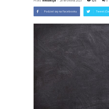
Przez
Redakcja
-
28 września 2023
626
0
Podziel się na Facebooku
Tweet (Ćw