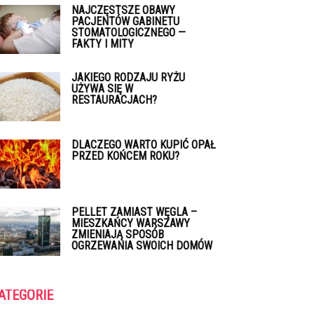
NAJCZĘSTSZE OBAWY
PACJENTÓW GABINETU
STOMATOLOGICZNEGO —
FAKTY I MITY
JAKIEGO RODZAJU RYŻU
UŻYWA SIĘ W
RESTAURACJACH?
DLACZEGO WARTO KUPIĆ OPAŁ
PRZED KOŃCEM ROKU?
PELLET ZAMIAST WĘGLA –
MIESZKAŃCY WARSZAWY
ZMIENIAJĄ SPOSÓB
OGRZEWANIA SWOICH DOMÓW
ATEGORIE