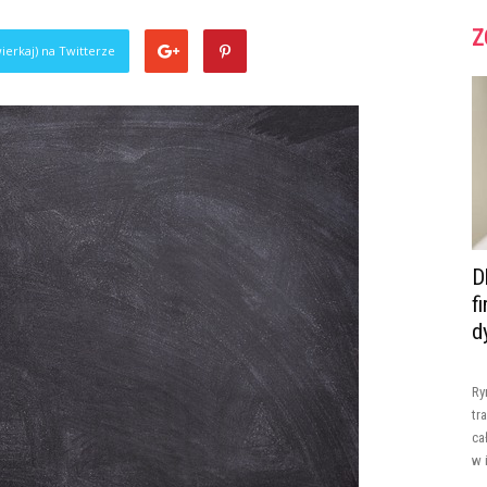
Z
ierkaj) na Twitterze
D
f
d
Ry
tr
ca
w 