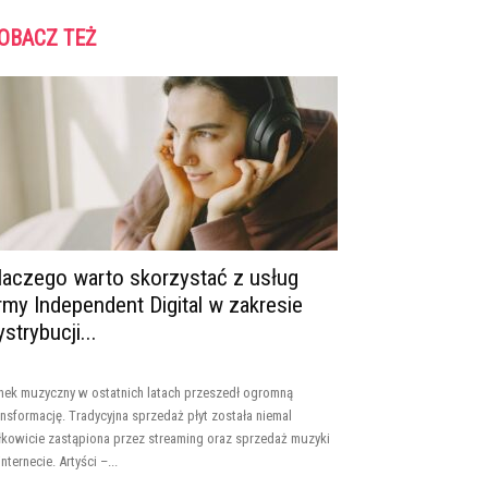
OBACZ TEŻ
laczego warto skorzystać z usług
irmy Independent Digital w zakresie
ystrybucji...
nek muzyczny w ostatnich latach przeszedł ogromną
ansformację. Tradycyjna sprzedaż płyt została niemal
łkowicie zastąpiona przez streaming oraz sprzedaż muzyki
internecie. Artyści –...