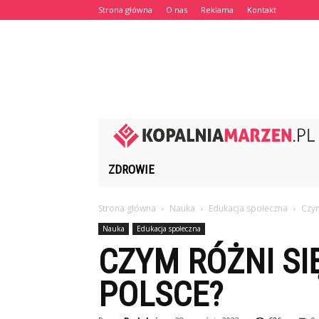
Strona główna
O nas
Reklama
Kontakt
ZDROWIE
Strona główna
Nauka
Edukacja społeczna
Czym
Nauka
Edukacja społeczna
CZYM RÓŻNI SI
POLSCE?