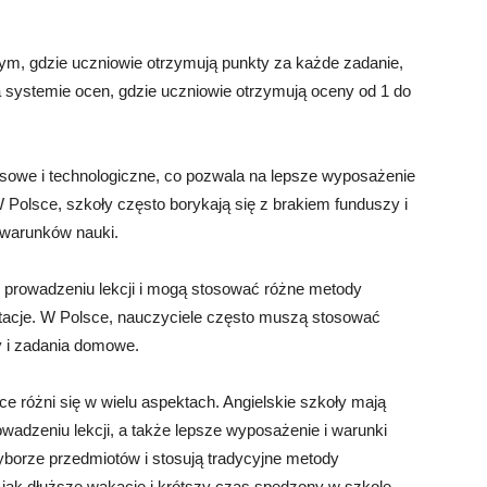
ym, gdzie uczniowie otrzymują punkty za każde zadanie,
a systemie ocen, gdzie uczniowie otrzymują oceny od 1 do
nsowe i technologiczne, co pozwala na lepsze wyposażenie
 Polsce, szkoły często borykają się z brakiem funduszy i
 warunków nauki.
 prowadzeniu lekcji i mogą stosować różne metody
entacje. W Polsce, nauczyciele często muszą stosować
y i zadania domowe.
e różni się w wielu aspektach. Angielskie szkoły mają
adzeniu lekcji, a także lepsze wyposażenie i warunki
yborze przedmiotów i stosują tradycyjne metody
e jak dłuższe wakacje i krótszy czas spędzony w szkole