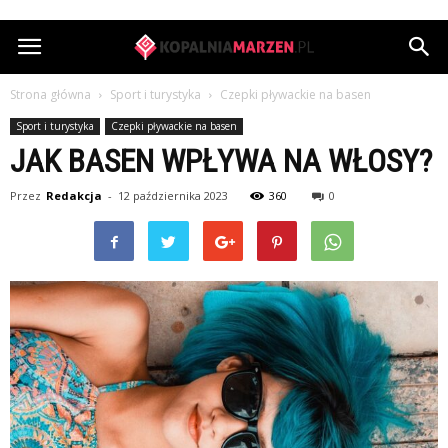
KopalniaMarzen.pl
Strona główna
Sport i turystyka
Czepki pływackie na basen
Sport i turystyka
Czepki pływackie na basen
JAK BASEN WPŁYWA NA WŁOSY?
Przez
Redakcja
-
12 października 2023
360
0