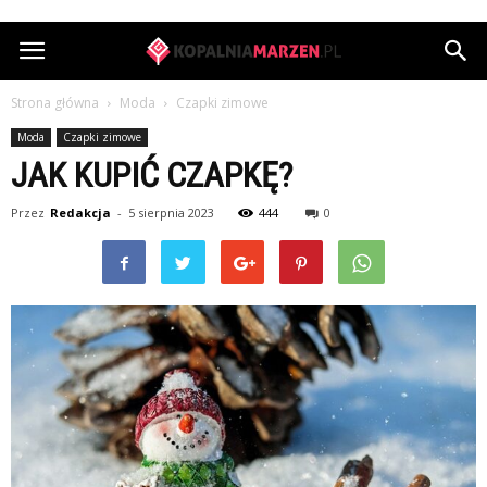
KopalniaMarzen.pl
Strona główna
Moda
Czapki zimowe
Moda
Czapki zimowe
JAK KUPIĆ CZAPKĘ?
Przez
Redakcja
-
5 sierpnia 2023
444
0