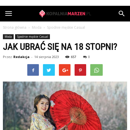
KopalniaMarzen.pl
Strona główna
Moda
Spodnie męskie Casual
Moda
Spodnie męskie Casual
JAK UBRAĆ SIĘ NA 18 STOPNI?
Przez
Redakcja
-
14 sierpnia 2023
657
0