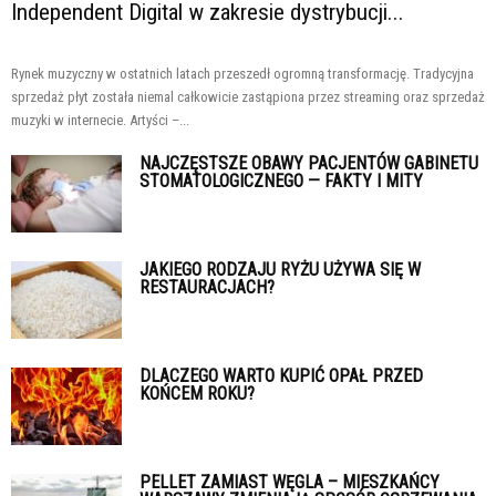
Independent Digital w zakresie dystrybucji...
Rynek muzyczny w ostatnich latach przeszedł ogromną transformację. Tradycyjna
sprzedaż płyt została niemal całkowicie zastąpiona przez streaming oraz sprzedaż
muzyki w internecie. Artyści –...
NAJCZĘSTSZE OBAWY PACJENTÓW GABINETU
STOMATOLOGICZNEGO — FAKTY I MITY
JAKIEGO RODZAJU RYŻU UŻYWA SIĘ W
RESTAURACJACH?
DLACZEGO WARTO KUPIĆ OPAŁ PRZED
KOŃCEM ROKU?
PELLET ZAMIAST WĘGLA – MIESZKAŃCY