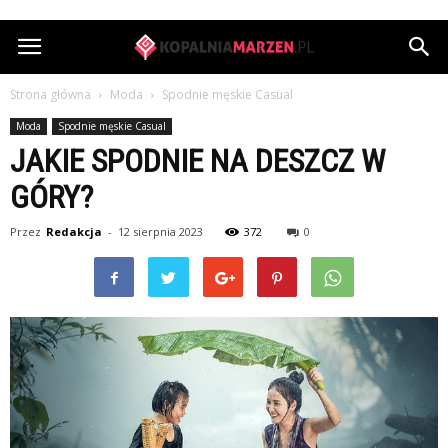
KopalniaMarzen.pl
Strona główna
Moda
Spodnie męskie Casual
Moda
Spodnie męskie Casual
JAKIE SPODNIE NA DESZCZ W
GÓRY?
Przez
Redakcja
-
12 sierpnia 2023
372
0