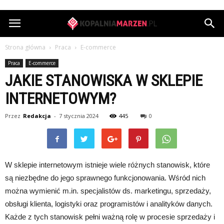
KopalniaMarzen.pl
Strona główna
Praca
E-commerce
Praca
E-commerce
JAKIE STANOWISKA W SKLEPIE
INTERNETOWYM?
Przez
Redakcja
-
7 stycznia 2024
445
0
W sklepie internetowym istnieje wiele różnych stanowisk, które
są niezbędne do jego sprawnego funkcjonowania. Wśród nich
można wymienić m.in. specjalistów ds. marketingu, sprzedaży,
obsługi klienta, logistyki oraz programistów i analityków danych.
Każde z tych stanowisk pełni ważną rolę w procesie sprzedaży i