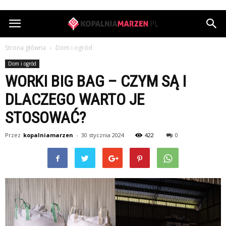
KopalniaMarzen.pl
Strona główna
Dom i ogród
Dom i ogród
WORKI BIG BAG – CZYM SĄ I
DLACZEGO WARTO JE
STOSOWAĆ?
Przez
kopalniamarzen
-
30 stycznia 2024
422
0