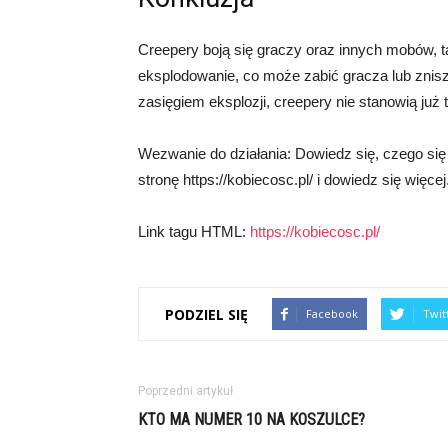
Creepery boją się graczy oraz innych mobów, ta
eksplodowanie, co może zabić gracza lub znisz
zasięgiem eksplozji, creepery nie stanowią już 
Wezwanie do działania: Dowiedz się, czego się
stronę https://kobiecosc.pl/ i dowiedz się więcej
Link tagu HTML:
https://kobiecosc.pl/
PODZIEL SIĘ
Facebook
Twit
Poprzedni artykuł
KTO MA NUMER 10 NA KOSZULCE?