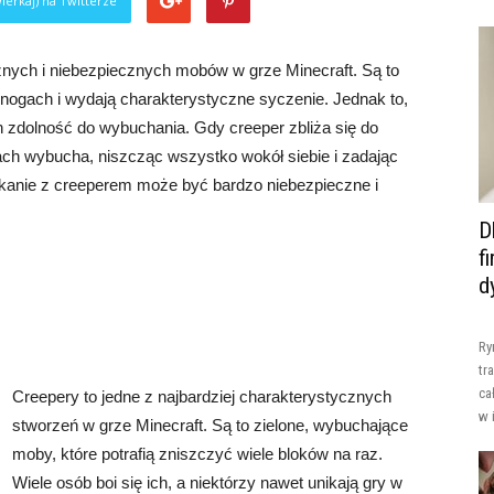
ierkaj) na Twitterze
cznych i niebezpiecznych mobów w grze Minecraft. Są to
h nogach i wydają charakterystyczne syczenie. Jednak to,
ch zdolność do wybuchania. Gdy creeper zbliża się do
dach wybucha, niszcząc wszystko wokół siebie i zadając
tkanie z creeperem może być bardzo niebezpieczne i
D
f
d
Ry
tr
ca
Creepery to jedne z najbardziej charakterystycznych
w 
stworzeń w grze Minecraft. Są to zielone, wybuchające
moby, które potrafią zniszczyć wiele bloków na raz.
Wiele osób boi się ich, a niektórzy nawet unikają gry w