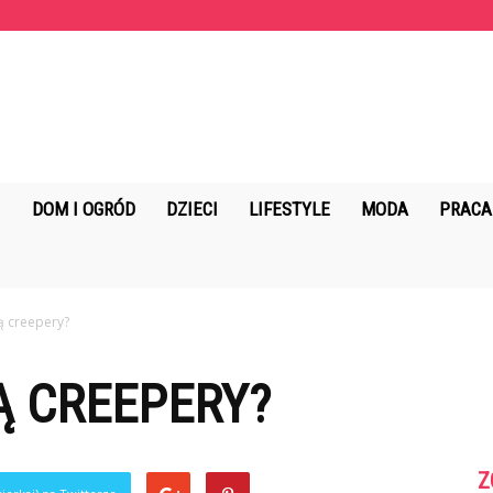
KopalniaMarzen.pl
DOM I OGRÓD
DZIECI
LIFESTYLE
MODA
PRACA
ą creepery?
Ą CREEPERY?
Z