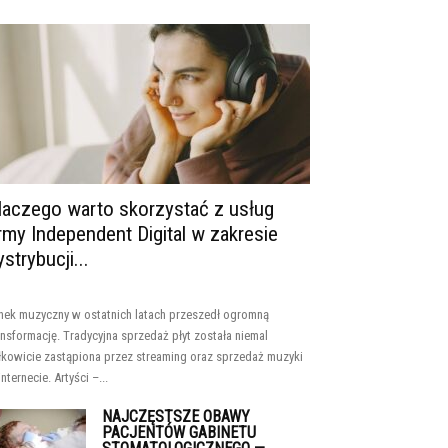
laczego warto skorzystać z usług
irmy Independent Digital w zakresie
ystrybucji...
nek muzyczny w ostatnich latach przeszedł ogromną
ansformację. Tradycyjna sprzedaż płyt została niemal
łkowicie zastąpiona przez streaming oraz sprzedaż muzyki
internecie. Artyści –...
NAJCZĘSTSZE OBAWY
PACJENTÓW GABINETU