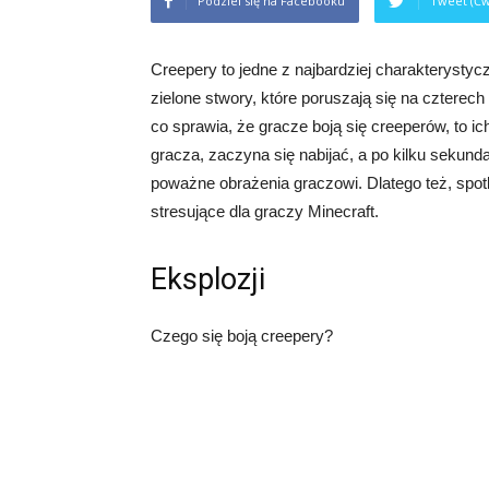
Podziel się na Facebooku
Tweet (Ćw
Creepery to jedne z najbardziej charakterysty
zielone stwory, które poruszają się na czterec
co sprawia, że gracze boją się creeperów, to i
gracza, zaczyna się nabijać, a po kilku sekun
poważne obrażenia graczowi. Dlatego też, spo
stresujące dla graczy Minecraft.
Eksplozji
Czego się boją creepery?