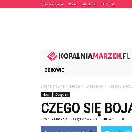
Strona główna
O nas
Reklama
Kontakt
ZDROWIE
Strona główna
Moda
Creepersy
Czego się boj
Moda
Creepersy
CZEGO SIĘ BOJ
Przez
Redakcja
-
13 grudnia 2023
483
0