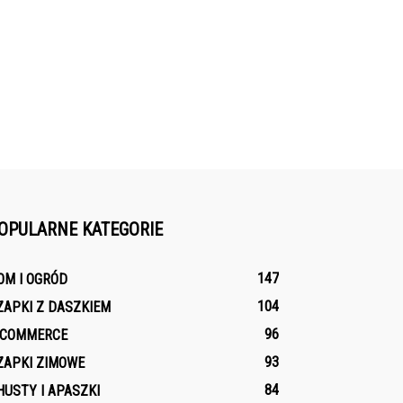
OPULARNE KATEGORIE
147
OM I OGRÓD
104
ZAPKI Z DASZKIEM
96
-COMMERCE
93
ZAPKI ZIMOWE
84
HUSTY I APASZKI