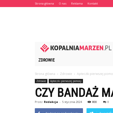
Strona główna
O nas
Reklama
Kontakt
ZDROWIE
Strona główna
Zdrowie
Apteczki pierwszej pomo
Zdrowie
Apteczki pierwszej pomocy
CZY BANDAŻ M
Przez
Redakcja
-
5 stycznia 2024
800
0