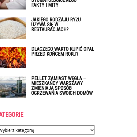
STOMATOLOGICZNEGO —
FAKTY I MITY
JAKIEGO RODZAJU RYŻU
UŻYWA SIĘ W
RESTAURACJACH?
DLACZEGO WARTO KUPIĆ OPAŁ
PRZED KOŃCEM ROKU?
PELLET ZAMIAST WĘGLA –
MIESZKAŃCY WARSZAWY
ZMIENIAJĄ SPOSÓB
OGRZEWANIA SWOICH DOMÓW
ATEGORIE
tegorie