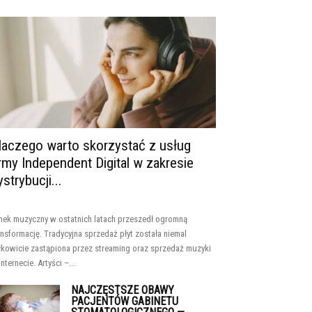
laczego warto skorzystać z usług
irmy Independent Digital w zakresie
ystrybucji...
nek muzyczny w ostatnich latach przeszedł ogromną
ansformację. Tradycyjna sprzedaż płyt została niemal
łkowicie zastąpiona przez streaming oraz sprzedaż muzyki
internecie. Artyści –...
NAJCZĘSTSZE OBAWY
PACJENTÓW GABINETU