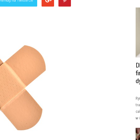
ierkaj) na Twitterze
D
f
d
Ry
tr
ca
w 