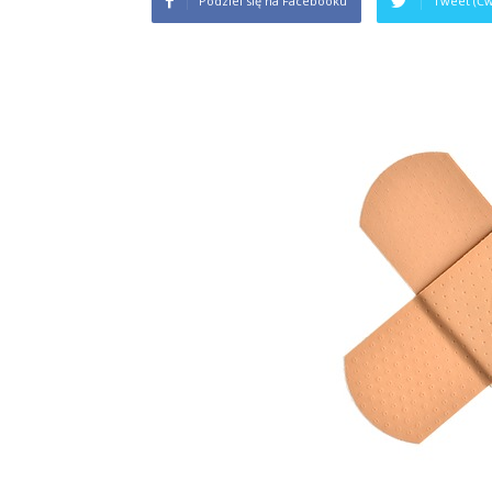
Podziel się na Facebooku
Tweet (Ćw