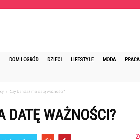
KopalniaMarzen.pl
DOM I OGRÓD
DZIECI
LIFESTYLE
MODA
PRACA
cy
Czy bandaż ma datę ważności?
A DATĘ WAŻNOŚCI?
Z