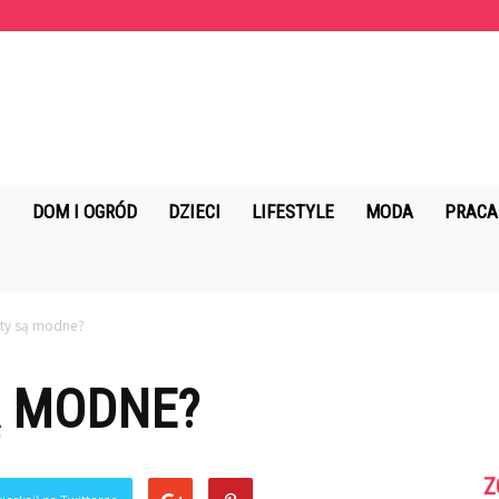
KopalniaMarzen.pl
DOM I OGRÓD
DZIECI
LIFESTYLE
MODA
PRACA
sty są modne?
Ą MODNE?
Z