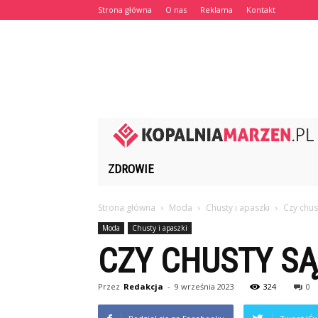
Strona główna
O nas
Reklama
Kontakt
ZDROWIE
Strona główna
Moda
Chusty i apaszki
Czy chu
Moda
Chusty i apaszki
CZY CHUSTY S
Przez
Redakcja
-
9 września 2023
324
0