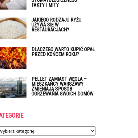
STOMATOLOGICZNEGO —
FAKTY I MITY
JAKIEGO RODZAJU RYŻU
UŻYWA SIĘ W
RESTAURACJACH?
DLACZEGO WARTO KUPIĆ OPAŁ
PRZED KOŃCEM ROKU?
PELLET ZAMIAST WĘGLA –
MIESZKAŃCY WARSZAWY
ZMIENIAJĄ SPOSÓB
OGRZEWANIA SWOICH DOMÓW
ATEGORIE
tegorie