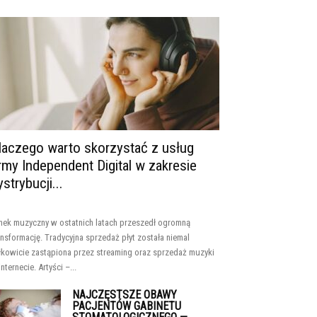
laczego warto skorzystać z usług
irmy Independent Digital w zakresie
ystrybucji...
nek muzyczny w ostatnich latach przeszedł ogromną
ansformację. Tradycyjna sprzedaż płyt została niemal
łkowicie zastąpiona przez streaming oraz sprzedaż muzyki
internecie. Artyści –...
NAJCZĘSTSZE OBAWY
PACJENTÓW GABINETU