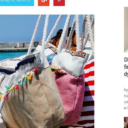
ierkaj) na Twitterze
D
f
d
Ry
tr
ca
w 