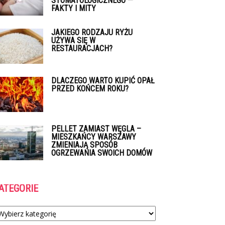
STOMATOLOGICZNEGO —
FAKTY I MITY
JAKIEGO RODZAJU RYŻU
UŻYWA SIĘ W
RESTAURACJACH?
DLACZEGO WARTO KUPIĆ OPAŁ
PRZED KOŃCEM ROKU?
PELLET ZAMIAST WĘGLA –
MIESZKAŃCY WARSZAWY
ZMIENIAJĄ SPOSÓB
OGRZEWANIA SWOICH DOMÓW
ATEGORIE
tegorie