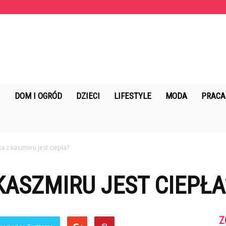
KopalniaMarzen.pl
DOM I OGRÓD
DZIECI
LIFESTYLE
MODA
PRACA
a z kaszmiru jest ciepła?
KASZMIRU JEST CIEPŁA
Z