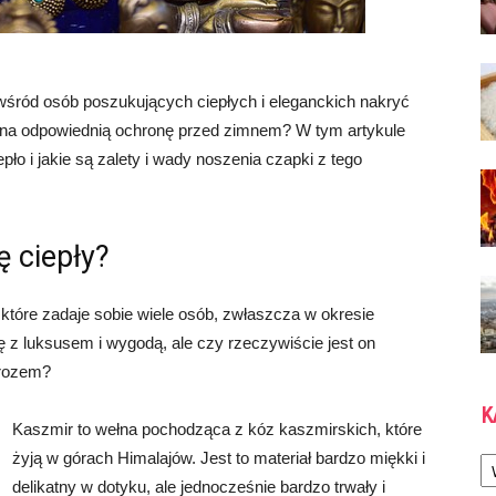
śród osób poszukujących ciepłych i eleganckich nakryć
ona odpowiednią ochronę przed zimnem? W tym artykule
ło i jakie są zalety i wady noszenia czapki z tego
 ciepły?
 które zadaje sobie wiele osób, zwłaszcza w okresie
ę z luksusem i wygodą, ale czy rzeczywiście jest on
mrozem?
K
Kaszmir to wełna pochodząca z kóz kaszmirskich, które
Ka
żyją w górach Himalajów. Jest to materiał bardzo miękki i
delikatny w dotyku, ale jednocześnie bardzo trwały i