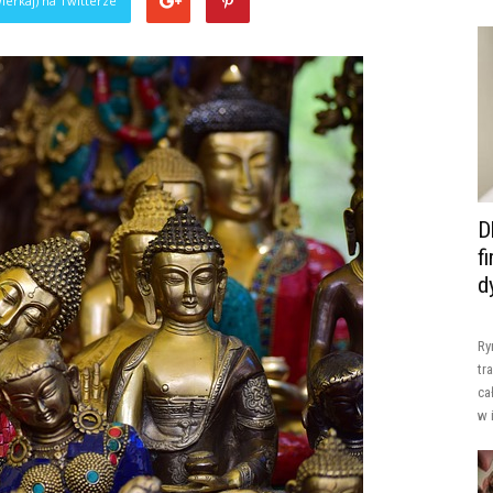
ierkaj) na Twitterze
D
f
d
Ry
tr
ca
w 