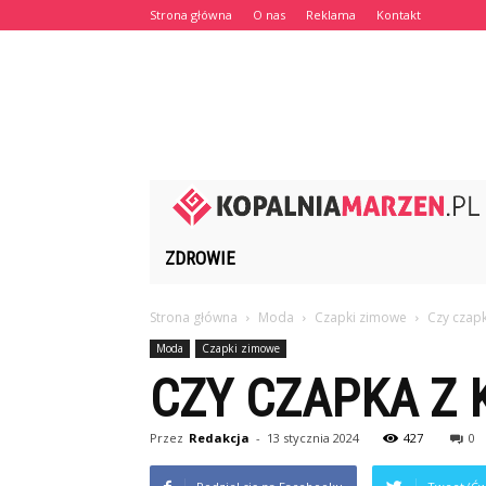
Strona główna
O nas
Reklama
Kontakt
ZDROWIE
Strona główna
Moda
Czapki zimowe
Czy czapk
Moda
Czapki zimowe
CZY CZAPKA Z 
Przez
Redakcja
-
13 stycznia 2024
427
0