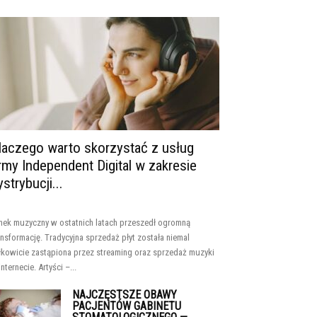
laczego warto skorzystać z usług
irmy Independent Digital w zakresie
ystrybucji...
nek muzyczny w ostatnich latach przeszedł ogromną
ansformację. Tradycyjna sprzedaż płyt została niemal
łkowicie zastąpiona przez streaming oraz sprzedaż muzyki
internecie. Artyści –...
NAJCZĘSTSZE OBAWY
PACJENTÓW GABINETU