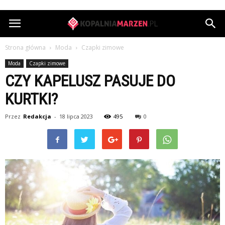
KopalniaMarzen.pl
Strona główna
Moda
Czapki zimowe
Moda
Czapki zimowe
CZY KAPELUSZ PASUJE DO
KURTKI?
Przez
Redakcja
-
18 lipca 2023
495
0