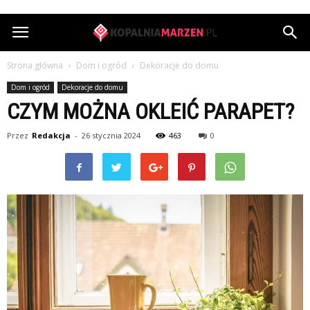
KopalniaMarzen.pl
Strona główna
Dom i ogród
Dekoracje do domu
Dom i ogród
Dekoracje do domu
CZYM MOŻNA OKLEIĆ PARAPET?
Przez
Redakcja
-
26 stycznia 2024
463
0