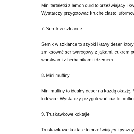
Mini tartaletki z lemon curd to orzeźwiający i k
Wystarczy przygotować kruche ciasto, uformować
7. Sernik w szklance
Sernik w szklance to szybki i łatwy deser, k
zmiksować ser twarogowy z jajkami, cukrem pu
warstwami z herbatnikami i dżemem.
8. Mini muffiny
Mini muffiny to idealny deser na każdą okazję
lodówce. Wystarczy przygotować ciasto muffino
9. Truskawkowe koktajle
Truskawkowe koktajle to orzeźwiający i pyszn