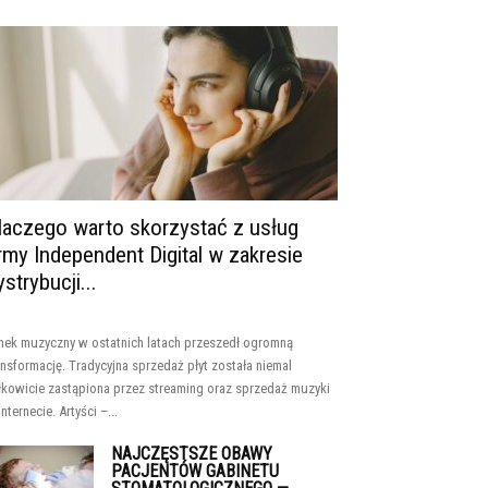
laczego warto skorzystać z usług
irmy Independent Digital w zakresie
ystrybucji...
nek muzyczny w ostatnich latach przeszedł ogromną
ansformację. Tradycyjna sprzedaż płyt została niemal
łkowicie zastąpiona przez streaming oraz sprzedaż muzyki
internecie. Artyści –...
NAJCZĘSTSZE OBAWY
PACJENTÓW GABINETU