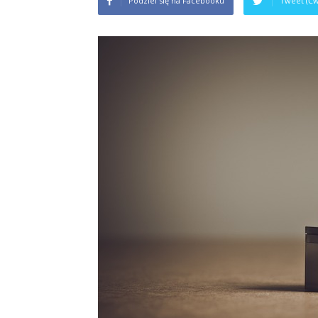
Podziel się na Facebooku
Tweet (Ćw