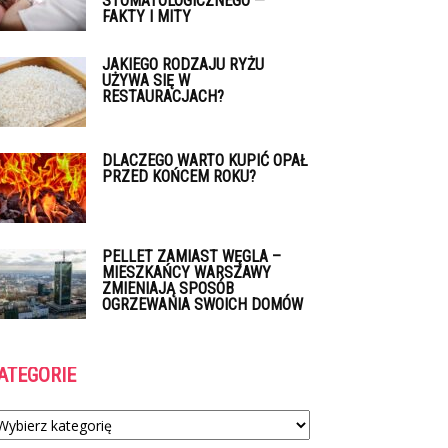
STOMATOLOGICZNEGO —
FAKTY I MITY
JAKIEGO RODZAJU RYŻU
UŻYWA SIĘ W
RESTAURACJACH?
DLACZEGO WARTO KUPIĆ OPAŁ
PRZED KOŃCEM ROKU?
PELLET ZAMIAST WĘGLA –
MIESZKAŃCY WARSZAWY
ZMIENIAJĄ SPOSÓB
OGRZEWANIA SWOICH DOMÓW
ATEGORIE
tegorie