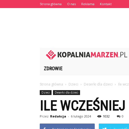
Strona główna
O nas
Reklama
Kontakt
ZDROWIE
Strona główna
Dzieci
Deserki dla dzieci
Ile wc
Dzieci
Deserki dla dzieci
ILE WCZEŚNIEJ 
Przez
Redakcja
-
6 lutego 2024
1032
0