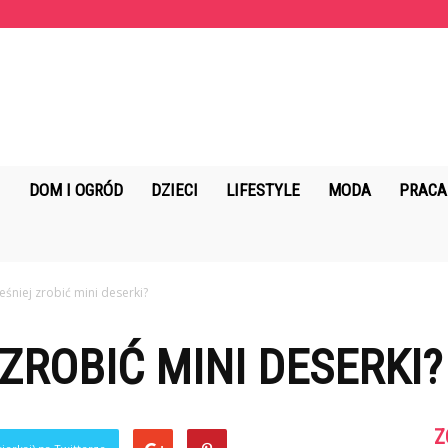
KopalniaMarzen.pl
DOM I OGRÓD
DZIECI
LIFESTYLE
MODA
PRACA
ześniej zrobić mini deserki?
ZROBIĆ MINI DESERKI?
Z