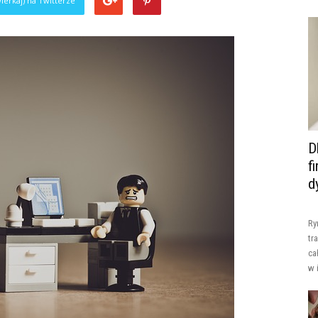
ierkaj) na Twitterze
D
f
d
Ry
tr
ca
w 