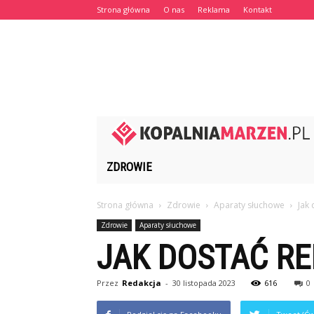
Strona główna
O nas
Reklama
Kontakt
ZDROWIE
Strona główna
Zdrowie
Aparaty słuchowe
Jak 
Zdrowie
Aparaty słuchowe
JAK DOSTAĆ RE
Przez
Redakcja
-
30 listopada 2023
616
0