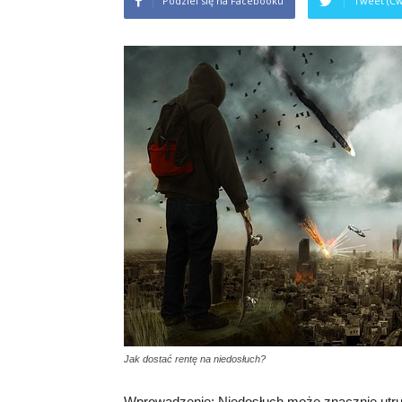
Podziel się na Facebooku
Tweet (Ćw
Jak dostać rentę na niedosłuch?
Wprowadzenie: Niedosłuch może znacznie utrud