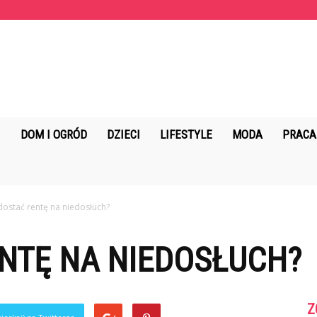
KopalniaMarzen.pl
DOM I OGRÓD
DZIECI
LIFESTYLE
MODA
PRACA
dostać rentę na niedosłuch?
NTĘ NA NIEDOSŁUCH?
Z