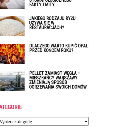
STOMATOLOGICZNEGO —
FAKTY I MITY
JAKIEGO RODZAJU RYŻU
UŻYWA SIĘ W
RESTAURACJACH?
DLACZEGO WARTO KUPIĆ OPAŁ
PRZED KOŃCEM ROKU?
PELLET ZAMIAST WĘGLA –
MIESZKAŃCY WARSZAWY
ZMIENIAJĄ SPOSÓB
OGRZEWANIA SWOICH DOMÓW
ATEGORIE
tegorie