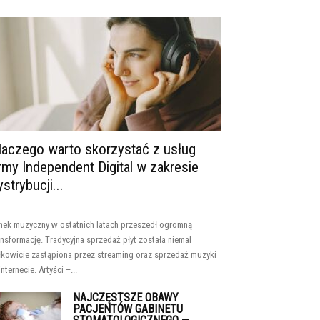
laczego warto skorzystać z usług
irmy Independent Digital w zakresie
ystrybucji...
nek muzyczny w ostatnich latach przeszedł ogromną
ansformację. Tradycyjna sprzedaż płyt została niemal
łkowicie zastąpiona przez streaming oraz sprzedaż muzyki
internecie. Artyści –...
NAJCZĘSTSZE OBAWY
PACJENTÓW GABINETU