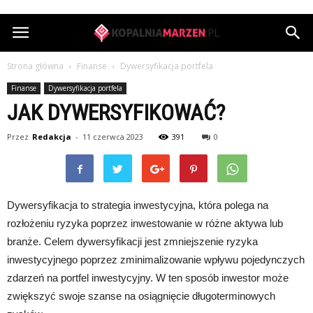
KopalniaMarzen.pl
Strona główna
Finanse
Dywersyfikacja portfela
Finanse
Dywersyfikacja portfela
JAK DYWERSYFIKOWAĆ?
Przez
Redakcja
-
11 czerwca 2023
391
0
Dywersyfikacja to strategia inwestycyjna, która polega na
rozłożeniu ryzyka poprzez inwestowanie w różne aktywa lub
branże. Celem dywersyfikacji jest zmniejszenie ryzyka
inwestycyjnego poprzez zminimalizowanie wpływu pojedynczych
zdarzeń na portfel inwestycyjny. W ten sposób inwestor może
zwiększyć swoje szanse na osiągnięcie długoterminowych