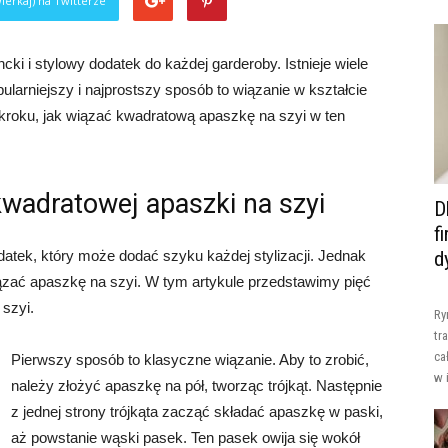
ierkaj) na Twitterze
ki i stylowy dodatek do każdej garderoby. Istnieje wiele
ularniejszy i najprostszy sposób to wiązanie w kształcie
 kroku, jak wiązać kwadratową apaszkę na szyi w ten
wadratowej apaszki na szyi
D
f
atek, który może dodać szyku każdej stylizacji. Jednak
d
ązać apaszkę na szyi. W tym artykule przedstawimy pięć
szyi.
Ry
tr
ca
Pierwszy sposób to klasyczne wiązanie. Aby to zrobić,
w 
należy złożyć apaszkę na pół, tworząc trójkąt. Następnie
z jednej strony trójkąta zacząć składać apaszkę w paski,
aż powstanie wąski pasek. Ten pasek owija się wokół