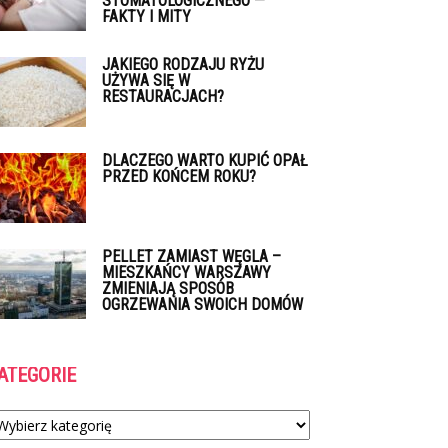
STOMATOLOGICZNEGO —
FAKTY I MITY
JAKIEGO RODZAJU RYŻU
UŻYWA SIĘ W
RESTAURACJACH?
DLACZEGO WARTO KUPIĆ OPAŁ
PRZED KOŃCEM ROKU?
PELLET ZAMIAST WĘGLA –
MIESZKAŃCY WARSZAWY
ZMIENIAJĄ SPOSÓB
OGRZEWANIA SWOICH DOMÓW
ATEGORIE
tegorie