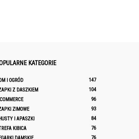
OPULARNE KATEGORIE
147
OM I OGRÓD
104
ZAPKI Z DASZKIEM
96
-COMMERCE
93
ZAPKI ZIMOWE
84
HUSTY I APASZKI
76
TREFA KIBICA
76
EGARKI DAMSKIE