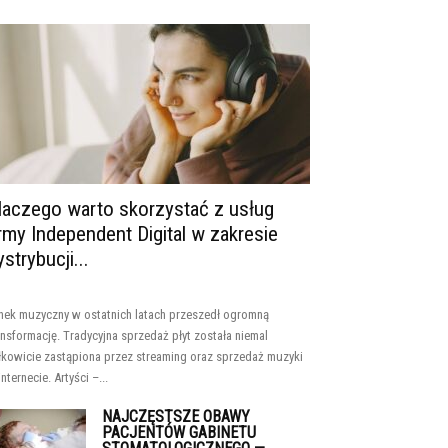
laczego warto skorzystać z usług
irmy Independent Digital w zakresie
ystrybucji...
nek muzyczny w ostatnich latach przeszedł ogromną
ansformację. Tradycyjna sprzedaż płyt została niemal
łkowicie zastąpiona przez streaming oraz sprzedaż muzyki
internecie. Artyści –...
NAJCZĘSTSZE OBAWY
PACJENTÓW GABINETU