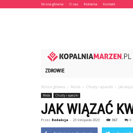
Strona główna
O nas
Reklama
Kontakt
ZDROWIE
Strona główna
Moda
Chusty i apaszki
Jak wiąz
Moda
Chusty i apaszki
JAK WIĄZAĆ K
Przez
Redakcja
-
23 listopada 2023
367
0