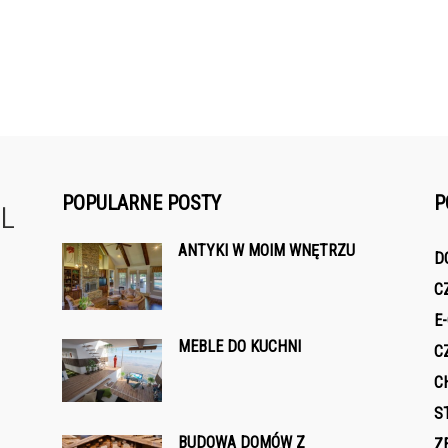
POPULARNE POSTY
P
ANTYKI W MOIM WNĘTRZU
D
C
E
MEBLE DO KUCHNI
C
C
S
BUDOWA DOMÓW Z
Z