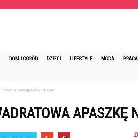
KopalniaMarzen.pl
DOM I OGRÓD
DZIECI
LIFESTYLE
MODA
PRACA
ać kwadratowa apaszkę na szyi?
WADRATOWA APASZKĘ N
Z