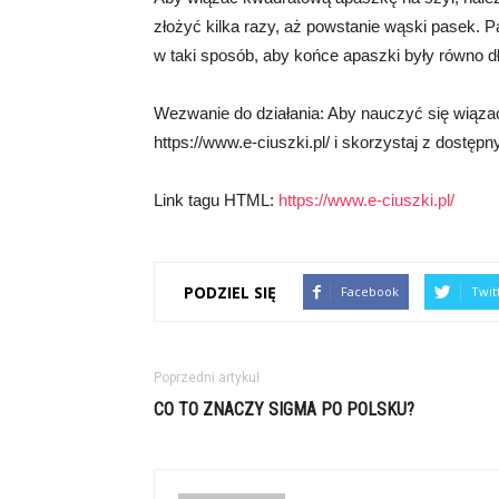
złożyć kilka razy, aż powstanie wąski pasek. P
w taki sposób, aby końce apaszki były równo dł
Wezwanie do działania: Aby nauczyć się wiąza
https://www.e-ciuszki.pl/ i skorzystaj z dostęp
Link tagu HTML:
https://www.e-ciuszki.pl/
PODZIEL SIĘ
Facebook
Twit
Poprzedni artykuł
CO TO ZNACZY SIGMA PO POLSKU?