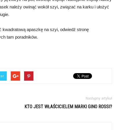
asek należy owinąć wokół szyi, związać na karku i ułożyć
ugie.
ć kwadratową apaszkę na szyi, odwiedź stronę
nych tam poradników.
ter
Następny artykuł
KTO JEST WŁAŚCICIELEM MARKI GINO ROSSI?