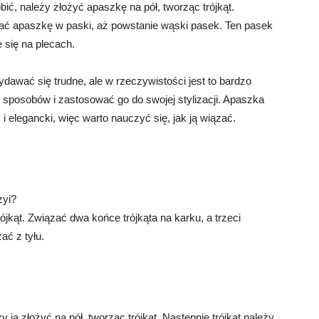
bić, należy złożyć apaszkę na pół, tworząc trójkąt.
adać apaszkę w paski, aż powstanie wąski pasek. Ten pasek
 się na plecach.
awać się trudne, ale w rzeczywistości jest to bardzo
sposobów i zastosować go do swojej stylizacji. Apaszka
i elegancki, więc warto nauczyć się, jak ją wiązać.
zyi?
jkąt. Związać dwa końce trójkąta na karku, a trzeci
ać z tyłu.
ją złożyć na pół, tworząc trójkąt. Następnie trójkąt należy