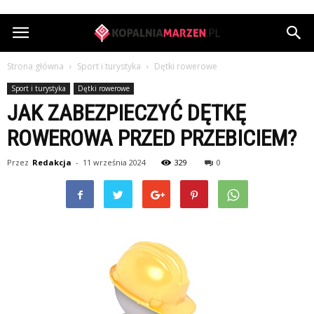
KopalniaMarzen.pl
Strona główna
Sport i turystyka
Dętki rowerowe
Sport i turystyka
Dętki rowerowe
JAK ZABEZPIECZYĆ DĘTKĘ
ROWEROWA PRZED PRZEBICIEM?
Przez
Redakcja
-
11 września 2024
329
0