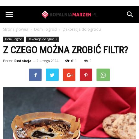
KopalniaMarzen.pl
Strona główna
Dom i ogród
Dekoracje do ogrodu
Dom i ogród
Dekoracje do ogrodu
Z CZEGO MOŻNA ZROBIĆ FILTR?
Przez
Redakcja
-
2 lutego 2024
611
0